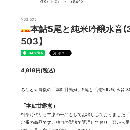
価格から探す
￥5,000～
NSS-503
本鮎5尾と純米吟醸水音(30
503】
4,919円(税込)
みなとや自慢の「本鮎甘露煮」5尾と「純米吟醸 水音 3
「本鮎甘露煮」
料亭時代から客膳の一品としてお出ししておりました「
定番の商品です。独自の製法で調理しており、頭から尾