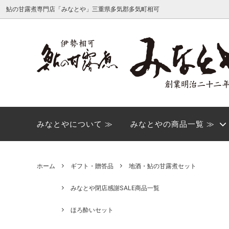
鮎の甘露煮専門店「みなとや」三重県多気郡多気町相可
みなとや閉店感謝SALE商品一覧
みなとやについて
ご家庭
店舗の
ほろ酔い商品
ほろ酔
ヤマト運輸転送サービス有料化のお知ら
みなとやについて ≫
みなとやの商品一覧 ≫
価格から探す
せ
ギフト・贈答品
単品商
ホーム
ギフト・贈答品
地酒・鮎の甘露煮セット
みなとや閉店感謝SALE商品一覧
ほろ酔いセット