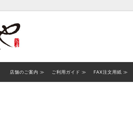
用商品
ご案内
ご贈答用ギフト
FAX注文用紙
いセット
多気町名産品詰合せ
店舗のご案内 ≫
ご利用ガイド ≫
FAX注文用紙 ≫
品