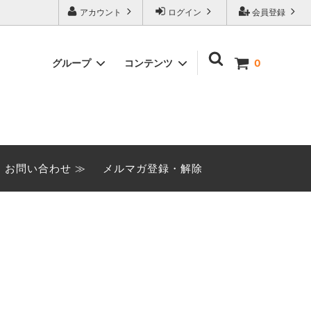
アカウント
ログイン
会員登録
グループ
コンテンツ
0
季節限定商品
みなとや閉店に関するご案内
（2026.6.8）
おてごろセット
お問い合わせ ≫
メルマガ登録・解除