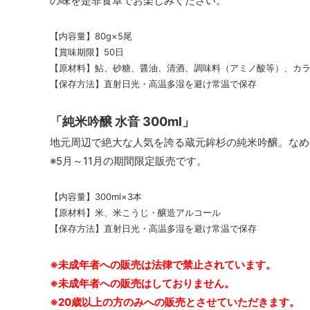
の味を是非食卓でお楽しみください。
【内容量】80g×5尾
【賞味期限】50日
【原材料】鮎、砂糖、醤油、清酒、調味料（アミノ酸等）、カ
【保存方法】直射日光・高温多湿を避け常温で保存
「純米吟醸 水音 300ml」
地元周辺で絶大な人気を誇る蔵元鉾杉の純米吟醸。なめ
※5月～11月の期間限定販売です。
【内容量】300ml×3本
【原材料】米、米こうじ・醸造アルコール
【保存方法】直射日光・高温多湿を避け常温で保存
※未成年者への販売は法律で禁止されています。
※未成年者への販売はしておりません。
※20歳以上の方のみへの販売とさせていただきます。