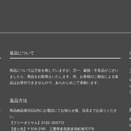
返品について
商品については万全を期していますが、万一、破損・不良品がござい
ましたら、商品をお取替えいたします。尚、お客様のご都合による返
品はお受付できませんので、あらかじめご了承願います。
ま
返品方法
X
商品納品後5日以内にお電話にてお知らせ後、当店までお送りくださ
い。
【フリーダイヤル】0120-200712
【送り先】〒519-2181 三重県多気郡多気町相可179