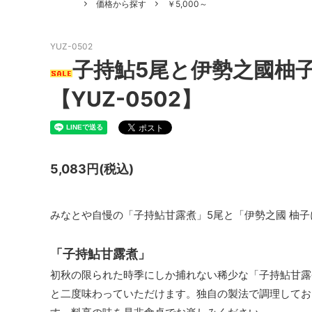
価格から探す
￥5,000～
YUZ-0502
子持鮎5尾と伊勢之國柚子に
【YUZ-0502】
5,083円(税込)
みなとや自慢の「子持鮎甘露煮」5尾と「伊勢之國 柚子に
「子持鮎甘露煮」
初秋の限られた時季にしか捕れない稀少な「子持鮎甘露
と二度味わっていただけます。独自の製法で調理してお