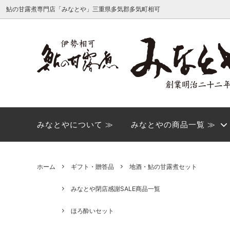
鮎の甘露煮専門店「みなとや」三重県多気郡多気町相可
みなとや閉店感謝SALE商品一覧
みなとやについて
ご家庭
店舗の
ほろ酔い商品
ほろ酔
ヤマト運輸転送サービス有料化のお知ら
みなとやについて ≫
みなとやの商品一覧 ≫
価格から探す
せ
ギフト・贈答品
単品商
ホーム
ギフト・贈答品
地酒・鮎の甘露煮セット
みなとや閉店感謝SALE商品一覧
ほろ酔いセット