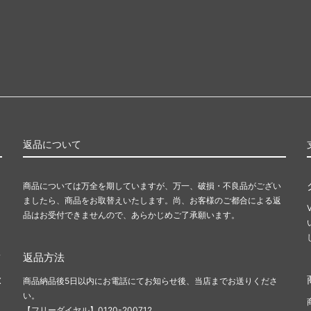
返品について
商品については万全を期していますが、万一、破損・不良品がござい
ましたら、商品をお取替えいたします。尚、お客様のご都合による返
品はお受付できませんので、あらかじめご了承願います。
ま
返品方法
X
商品納品後5日以内にお電話にてお知らせ後、当店までお送りくださ
い。
【フリーダイヤル】0120-200712