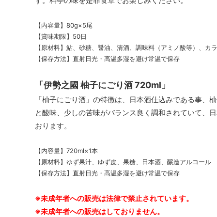
す。料亭の味を是非食卓でお楽しみください。
【内容量】80g×5尾
【賞味期限】50日
【原材料】鮎、砂糖、醤油、清酒、調味料（アミノ酸等）、カ
【保存方法】直射日光・高温多湿を避け常温で保存
「伊勢之國 柚子にごり酒 720ml」
「柚子にごり酒」の特徴は、日本酒仕込みである事、柚
と酸味、少しの苦味がバランス良く調和されていて、日
おります。
【内容量】720ml×1本
【原材料】ゆず果汁、ゆず皮、果糖、日本酒、醸造アルコール
【保存方法】直射日光・高温多湿を避け常温で保存
※未成年者への販売は法律で禁止されています。
※未成年者への販売はしておりません。