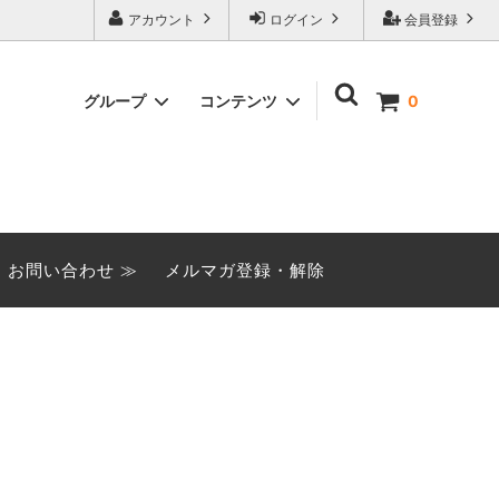
アカウント
ログイン
会員登録
グループ
コンテンツ
0
季節限定商品
みなとや閉店に関するご案内
（2026.6.8）
おてごろセット
お問い合わせ ≫
メルマガ登録・解除