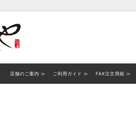
用商品
ご案内
ご贈答用ギフト
FAX注文用紙
いセット
多気町名産品詰合せ
店舗のご案内 ≫
ご利用ガイド ≫
FAX注文用紙 ≫
品