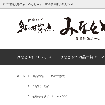
鮎の甘露煮専門店「みなとや」三重県多気郡多気町相可
みなとや閉店感謝SALE商品一覧
みなとやについて
ご家庭
店舗の
ほろ酔い商品
ほろ酔
ヤマト運輸転送サービス有料化のお知ら
みなとやについて ≫
みなとやの商品一覧 ≫
価格から探す
せ
ギフト・贈答品
単品商
ホーム
単品商品
鮎の甘露煮
ご家庭用商品
価格から探す
～￥500