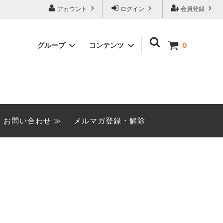
アカウント
ログイン
会員登録
グループ
コンテンツ
0
季節限定商品
みなとや閉店に関するご案内
（2026.6.8）
おてごろセット
お問い合わせ ≫
メルマガ登録・解除