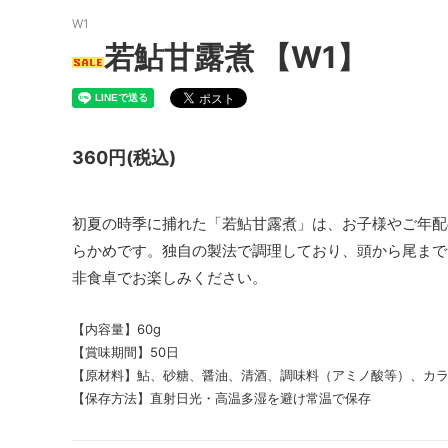
W1
若鮎甘露煮 【W1】
360円(税込)
初夏の時季に捕れた「若鮎甘露煮」は、お子様やご年配
らかめです。独自の製法で調理しており、頭から尾まで
非食卓でお楽しみください。
【内容量】60g
【賞味期間】50日
【原材料】鮎、砂糖、醤油、清酒、調味料（アミノ酸等）、カ
【保存方法】直射日光・高温多湿を避け常温で保存