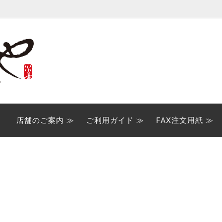
用商品
ご案内
ご贈答用ギフト
FAX注文用紙
いセット
多気町名産品詰合せ
店舗のご案内 ≫
ご利用ガイド ≫
FAX注文用紙 ≫
品